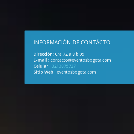
INFORMACIÓN DE CONTÁCTO
Dirección:
Cra 72 a 8 b 05
E-mail :
contacto@eventosbogota.com
Celular :
3213875727
Sitio Web :
eventosbogota.com