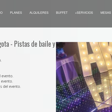
IO
PLANES
ALQUILERES
BUFFET
+SERVICIOS
MESAS
ota - Pistas de baile y
.
l evento.
 evento.
s del evento.