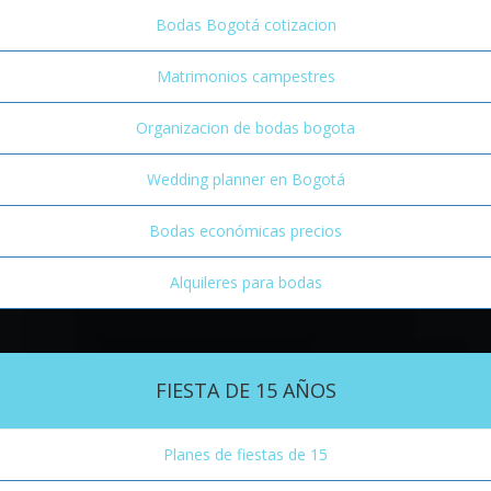
Bodas Bogotá cotizacion
Matrimonios campestres
Organizacion de bodas bogota
Wedding planner en Bogotá
Bodas económicas precios
Alquileres para bodas
FIESTA DE 15 AÑOS
Planes de fiestas de 15